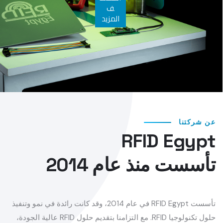
ف
المزيد
عن شركتنا
RFID Egypt
تأسست منذ عام 2014
تأسست RFID Egypt في عام 2014، وقد كانت رائدة في نمو وتنفيذ
حلول تكنولوجيا RFID. مع التزامنا بتقديم حلول RFID عالية الجودة،